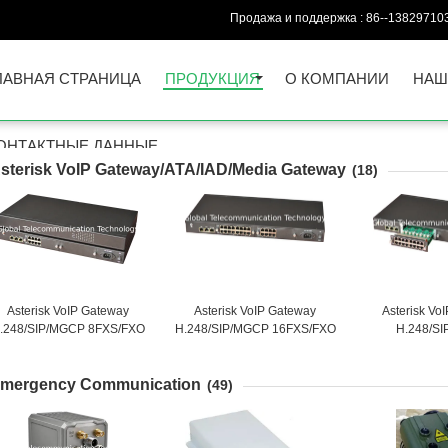
Продажа и поддержка :
86--13829710
ЛАВНАЯ СТРАНИЦА
ПРОДУКЦИЯ
О КОМПАНИИ
НАШ
ОНТАКТНЫЕ ДАННЫЕ
sterisk VoIP Gateway/ATA/IAD/Media Gateway
(18)
Asterisk VoIP Gateway
Asterisk VoIP Gateway
Asterisk Vo
.248/SIP/MGCP 8FXS/FXO
H.248/SIP/MGCP 16FXS/FXO
H.248/S
VoIP Gateway/ATA/IAD GT-
VoIP Gateway/ATA/IAD GT-
8FXS+8F
IAD-8S/O
IAD-16S/O
Gateway/ATA/
mergency Communication
8S
(49)