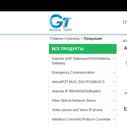
Г
Главная страница
Продукция
К
A
ВСЕ ПРОДУКТЫ
Asterisk VoIP Gateway/ATA/IAD/Media
Gateway
Emergency Communication
Voice/POT MUX, DXC/PCM/DACS
Asterisk IP PBX/NGN/Softswitch
H
Fiber Optical Network Series
E
Video phone and Voice IP phone
Interface Converter,Protocol Converter