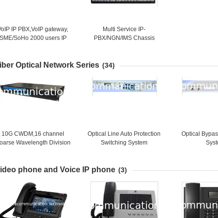
VoIP IP PBX,VoIP gateway,
Multi Service IP-
SME/SoHo 2000 users IP
PBX/NGN/IMS Chassis
PBX, GT5200SV2
iber Optical Network Series
(34)
10G CWDM,16 channel
Optical Line Auto Protection
Optical Bypas
oarse Wavelength Division
Switching System
Sys
Multiplexing
ideo phone and Voice IP phone
(3)