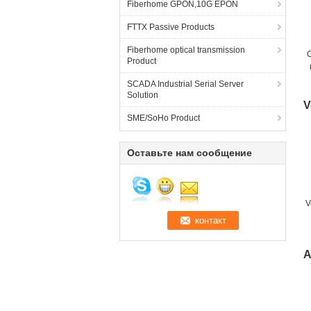
Fiberhome GPON,10G EPON
FTTX Passive Products
Fiberhome optical transmission
Product
SCADA Industrial Serial Server
Solution
V
SME/SoHo Product
Оставьте нам сообщение
V
A