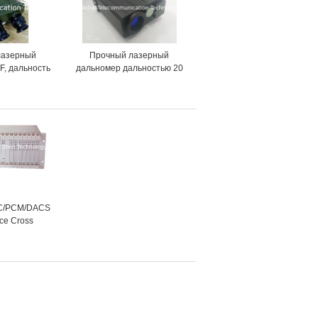
лазерный
Прочный лазерный
F, дальность
дальномер дальностью 20
м, GT-LRF10R
км, GT-LRF20T
XC/PCM/DACS
ice Cross
Multiplexer