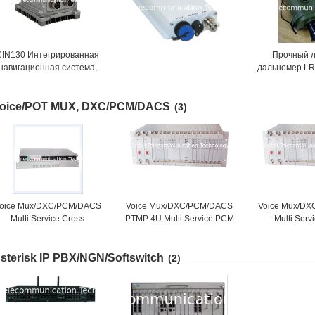
CIN130 Интегрированная
Прочный 
навигационная система,
дальномер LR
установленная на
действия 10 к
транспортном средстве
oice/POT MUX, DXC/PCM/DACS
(3)
oice Mux/DXC/PCM/DACS
Voice Mux/DXC/PCM/DACS
Voice Mux/D
Multi Service Cross
PTMP 4U Multi Service PCM
Multi Serv
Connection Multiplexer
Chassis(240 LINES)
Connection 
sterisk IP PBX/NGN/Softswitch
(2)