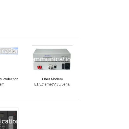
s Protection
Fiber Modem
tem
E1/Ethernet/V.35/Serial
RS232/485/422 PDH
Multiplexer