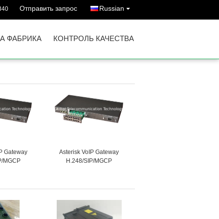
Отправить запрос
Russian
340
А ФАБРИКА
КОНТРОЛЬ КАЧЕСТВА
IP Gateway
Asterisk VoIP Gateway
IP/MGCP
H.248/SIP/MGCP
XO VoIP
16FXS+16FXO VoIP
IAD GT-IAD-
Gateway/ATA/IAD GT-IAD-
8O
16S16O