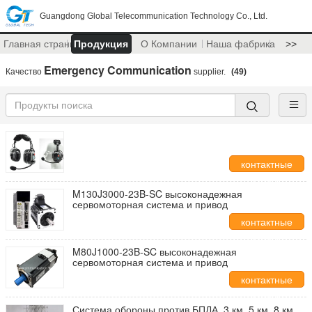
Guangdong Global Telecommunication Technology Co., Ltd.
Главная страница
Продукция
О Компании
Наша фабрика
>>
Emergency Communication
Качество
supplier.
(49)
контактные
данные
M130J3000-23B-SC высоконадежная
сервомоторная система и привод
контактные
данные
M80J1000-23B-SC высоконадежная
сервомоторная система и привод
контактные
данные
Система обороны против БПЛА, 3 км, 5 км, 8 км,