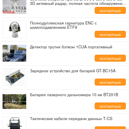
3D активный радар, полная частота обнаружения,
GPS подделки и полная частота сбоя
контактные
данные
Полнодуплексная гарнитура ENC с
шумоподавлением ETF9
контактные
данные
Детектор трутня бэтмэн 1CUA портативный
контактные
данные
Зарядное устройство для батарей GT-BC15A
контактные
данные
Батарея лазерного дальномера 10 км BT201B
контактные
данные
Тактические кабели передачи данных T-CS