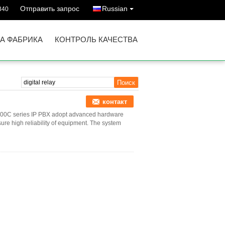
Отправить запрос
Russian
340
А ФАБРИКА
КОНТРОЛЬ КАЧЕСТВА
контакт
00C series IP PBX adopt advanced hardware
re high reliability of equipment. The system