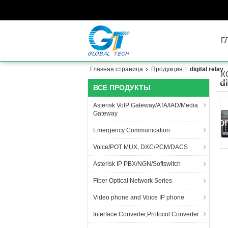
Г
Главная страница
Продукция
digital relay
К
di
ВСЕ ПРОДУКТЫ
Asterisk VoIP Gateway/ATA/IAD/Media
Gateway
Emergency Communication
Voice/POT MUX, DXC/PCM/DACS
Asterisk IP PBX/NGN/Softswitch
Fiber Optical Network Series
Video phone and Voice IP phone
Interface Converter,Protocol Converter