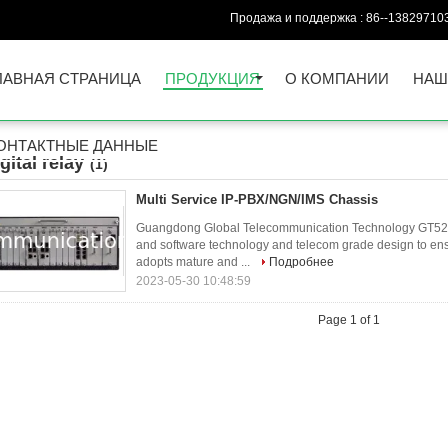
Продажа и поддержка :
86--13829710
ЛАВНАЯ СТРАНИЦА
ПРОДУКЦИЯ
О КОМПАНИИ
НАШ
ОНТАКТНЫЕ ДАННЫЕ
gital relay
(1)
Multi Service IP-PBX/NGN/IMS Chassis
Guangdong Global Telecommunication Technology GT52
and software technology and telecom grade design to ensu
adopts mature and ...
Подробнее
2023-05-30 10:48:59
Page 1 of 1