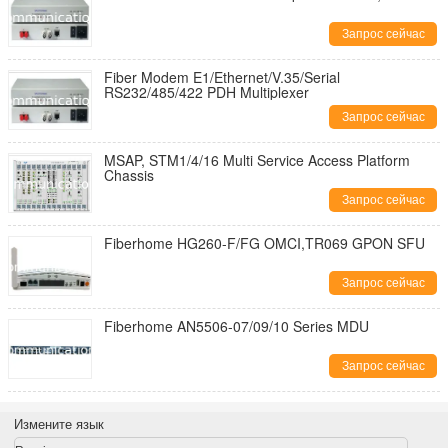
Запрос сейчас
Fiber Modem E1/Ethernet/V.35/Serial
RS232/485/422 PDH Multiplexer
Запрос сейчас
MSAP, STM1/4/16 Multi Service Access Platform
Chassis
Запрос сейчас
Fiberhome HG260-F/FG OMCI,TR069 GPON SFU
Запрос сейчас
Fiberhome AN5506-07/09/10 Series MDU
Запрос сейчас
Измените язык