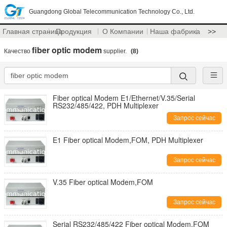
Guangdong Global Telecommunication Technology Co., Ltd.
Главная страница
Продукция
О Компании
Наша фабрика
>>
fiber optic modem
Качество
supplier.
(8)
Fiber optical Modem E1/Ethernet/V.35/Serial
RS232/485/422, PDH Multiplexer
Запрос сейчас
E1 Fiber optical Modem,FOM, PDH Multiplexer
Запрос сейчас
V.35 Fiber optical Modem,FOM
Запрос сейчас
Serial RS232/485/422 Fiber optical Modem,FOM