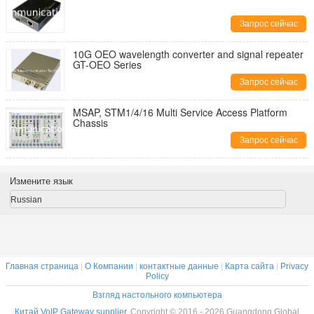
Запрос сейчас
10G OEO wavelength converter and signal repeater
GT-OEO Series
Запрос сейчас
MSAP, STM1/4/16 Multi Service Access Platform
Chassis
Запрос сейчас
Измените язык
Russian
Главная страница
|
О Компании
|
контактные данные
|
Карта сайта
|
Privacy
Policy
Взгляд настольного компьютера
Китай VoIP Gateway supplier.
Copyright © 2016 - 2026 Guangdong Global